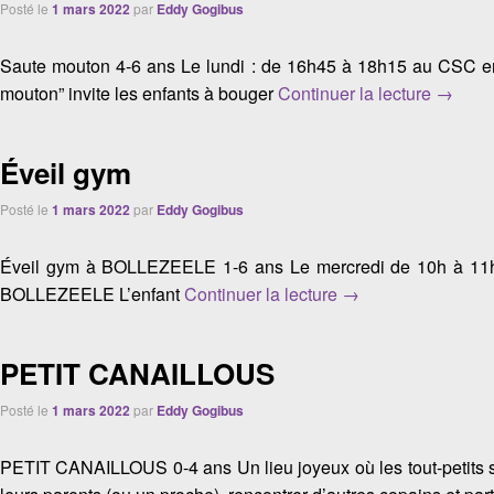
Posté le
1 mars 2022
par
Eddy Gogibus
Saute mouton 4-6 ans Le lundi : de 16h45 à 18h15 au CSC en p
Saute 
mouton” invite les enfants à bouger
Continuer la lecture
→
Éveil gym
Posté le
1 mars 2022
par
Eddy Gogibus
Éveil gym à BOLLEZEELE 1-6 ans Le mercredi de 10h à 11h p
Éveil gym
BOLLEZEELE L’enfant
Continuer la lecture
→
PETIT CANAILLOUS
Posté le
1 mars 2022
par
Eddy Gogibus
PETIT CANAILLOUS 0-4 ans Un lieu joyeux où les tout-petits s’é