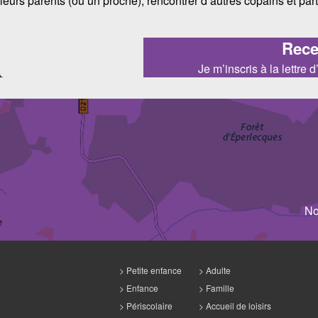
leurs parents (ou un proche), rencontrer d’autres copains et pa
Recev
Je m’inscris à la lettre
No
Petite enfance
Adulte
Enfance
Famille
Périscolaire
Accueil de loisirs