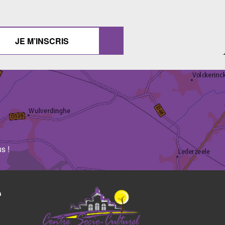
JE M’INSCRIS
s !