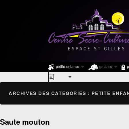
Centre Socio Cu
Centre Social Espace Saint Gilles
Menu
petite enfance
enfance
p
principal
projets
ARCHIVES DES CATÉGORIES :
PETITE ENFA
Saute mouton