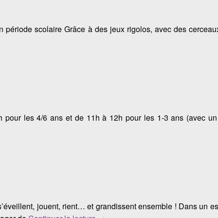
ériode scolaire Grâce à des jeux rigolos, avec des cerceaux d
mouton
our les 4/6 ans et de 11h à 12h pour les 1-3 ans (avec un 
veillent, jouent, rient… et grandissent ensemble ! Dans un esp
PETIT CANAILLOUS