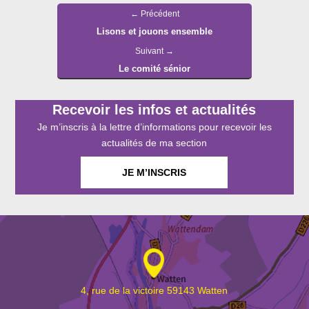
Navigation
Article
←
Précédent
de
Lisons et jouons ensemble
précédent :
l’article
Article
Suivant
→
Le comité sénior
suivant :
Recevoir les infos et actualités
Je m’inscris à la lettre d’informations pour recevoir les
actualités de ma section
JE M’INSCRIS
4, rue de la victoire 59143 Watten