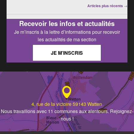
Navigation
Articles plus récents
→
dans
les
Recevoir les infos et actualités
articles
Je m’inscris à la lettre d’informations pour recevoir
les actualités de ma section
JE M’INSCRIS
4, rue de la victoire 59143 Watten
Nous travaillons avec 11 communes aux alentours. Rejoignez-
nous !