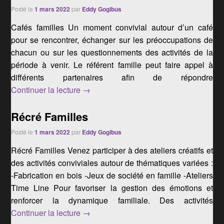
Posté le
1 mars 2022
par
Eddy Gogibus
Cafés familles Un moment convivial autour d’un café
pour se rencontrer, échanger sur les préoccupations de
chacun ou sur les questionnements des activités de la
période à venir. Le référent famille peut faire appel à
différents partenaires afin de répondre
Cafés famille
Continuer la lecture
→
Récré Familles
Posté le
1 mars 2022
par
Eddy Gogibus
Récré Familles Venez participer à des ateliers créatifs et
des activités conviviales autour de thématiques variées :
-Fabrication en bois -Jeux de société en famille -Ateliers
Time Line Pour favoriser la gestion des émotions et
renforcer la dynamique familiale. Des activités
Récré Familles
Continuer la lecture
→