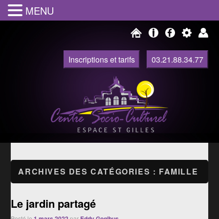
MENU
Inscriptions et tarifs
03.21.88.34.77
Centre Socio Culturel de Watten
Centre Social Espace Saint Gilles
ARCHIVES DES CATÉGORIES :
FAMILLE
Le jardin partagé
Posté le
1 mars 2022
par
Eddy Gogibus