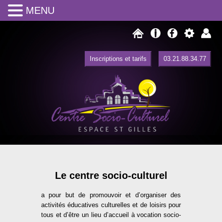
MENU
Inscriptions et tarifs
03.21.88.34.77
Centre Social Espace Saint Gilles
Centre Socio Culturel de Watten
Le centre socio-culturel
a pour but de promouvoir et d’organiser des
activités éducatives culturelles et de loisirs pour
tous et d’être un lieu d’accueil à vocation socio-